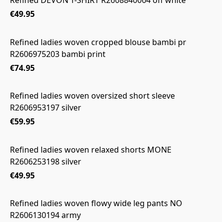
Refined DEVON T-SHIRT R2608840064 off white
€49.95
Refined ladies woven cropped blouse bambi pr
R2606975203 bambi print
€74.95
Refined ladies woven oversized short sleeve
R2606953197 silver
€59.95
Refined ladies woven relaxed shorts MONE
R2606253198 silver
€49.95
Refined ladies woven flowy wide leg pants NO
R2606130194 army