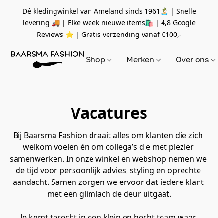
Dé kledingwinkel van Ameland sinds 1961🏝 | Snelle
levering 🚚 | Elke week nieuwe items🛍
| 4,8 Google
Reviews ⭐️ | Gratis verzending vanaf
€100,-
Shop
Merken
Over ons
Vacatures
Bij Baarsma Fashion draait alles om klanten die zich 
welkom voelen én om collega’s die met plezier 
samenwerken. In onze winkel en webshop nemen we 
de tijd voor persoonlijk advies, styling en oprechte 
aandacht. Samen zorgen we ervoor dat iedere klant 
met een glimlach de deur uitgaat.
Je komt terecht in een klein en hecht team waar 